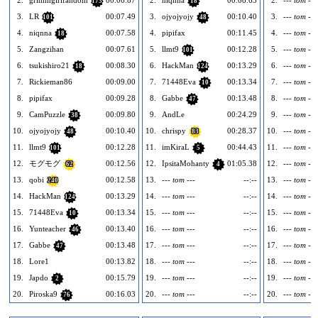
2.
grimmgirlfandom
00:06.87
2.
niqnna
00:08.63
2.
--- tom ---
173
18
3.
LR
00:07.49
3.
ojyojyojy
00:10.40
3.
--- tom ---
101
48
4.
niqnna
00:07.58
4.
pipifax
00:11.45
4.
--- tom ---
18
5.
Zangzihan
00:07.61
5.
llmt9
00:12.28
5.
--- tom ---
101
6.
tsukishiro21
00:08.30
6.
HackMan
00:13.29
6.
--- tom ---
18
124
7.
Rickieman86
00:09.00
7.
71448Eva
00:13.34
7.
--- tom ---
10
8.
pipifax
00:09.28
8.
Gabbe
00:13.48
8.
--- tom ---
47
9.
CamPuzzle
00:09.80
9.
AndLe
00:24.29
9.
--- tom ---
38
10.
ojyojyojy
00:10.40
10.
chrispy
00:28.37
10.
--- tom ---
48
83
11.
llmt9
00:12.28
11.
imKiraL
00:44.43
11.
--- tom ---
101
5
12.
モグモグ
00:12.56
12.
IpsitaMohanty
01:05.38
12.
--- tom ---
62
4
13.
qobi
00:12.58
13.
--- tom ---
--:--
13.
--- tom ---
240
14.
HackMan
00:13.29
14.
--- tom ---
--:--
14.
--- tom ---
124
15.
71448Eva
00:13.34
15.
--- tom ---
--:--
15.
--- tom ---
10
16.
Yunteacher
00:13.40
16.
--- tom ---
--:--
16.
--- tom ---
46
17.
Gabbe
00:13.48
17.
--- tom ---
--:--
17.
--- tom ---
47
18.
Lore1
00:13.82
18.
--- tom ---
--:--
18.
--- tom ---
19.
Japdo
00:15.79
19.
--- tom ---
--:--
19.
--- tom ---
2
20.
Piroska9
00:16.03
20.
--- tom ---
--:--
20.
--- tom ---
76