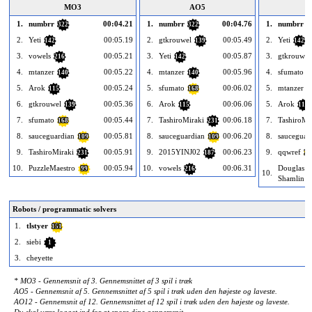
MO3
AO5
A
1.
numbrr
00:04.21
1.
numbrr
00:04.76
1.
numbrr
322
322
3
2.
Yeti
00:05.19
2.
gtkrouwel
00:05.49
2.
Yeti
142
139
142
3.
vowels
00:05.21
3.
Yeti
00:05.87
3.
gtkrouwel
216
142
4.
mtanzer
00:05.22
4.
mtanzer
00:05.96
4.
sfumato
140
140
1
5.
Arok
00:05.24
5.
sfumato
00:06.02
5.
mtanzer
115
168
1
6.
gtkrouwel
00:05.36
6.
Arok
00:06.06
5.
Arok
139
115
115
7.
sfumato
00:05.44
7.
TashiroMiraki
00:06.18
7.
TashiroMi
168
231
8.
sauceguardian
00:05.81
8.
sauceguardian
00:06.20
8.
sauceguar
109
109
9.
TashiroMiraki
00:05.91
9.
2015YINJ02
00:06.23
9.
qqwref
231
187
26
10.
PuzzleMaestro
00:05.94
10.
vowels
00:06.31
Douglas
99
216
10.
Shamlin Jr
Robots / programmatic solvers
1.
tlstyer
151
2.
siebi
1
3.
cheyette
* MO3 - Gennemsnit af 3. Gennemsnittet af 3 spil i træk
AO5 - Gennemsnit af 5. Gennemsnittet af 5 spil i træk uden den højeste og laveste.
AO12 - Gennemsnit af 12. Gennemsnittet af 12 spil i træk uden den højeste og laveste.