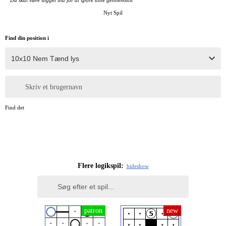
Du skal være logget ind for at spore dine gennemsnit
Nyt Spil
Find din position i
Skriv et brugernavn
Find det
Flere logikspil:
hide
show