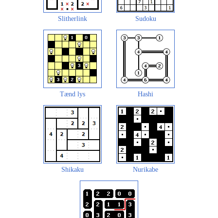
Slitherlink
Sudoku
Tænd lys
Hashi
Shikaku
Nurikabe