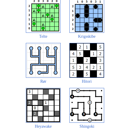
Telte
Krigsskibe
Rør
Hitori
Heyawake
Shingoki