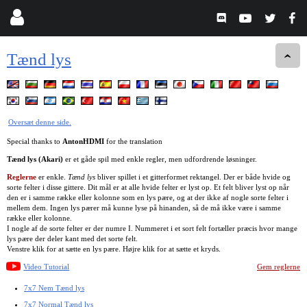
Tænd lys
Oversæt denne side.
Special thanks to
AntonHDMI
for the translation
Tænd lys (Akari)
er et gåde spil med enkle regler, men udfordrende løsninger.
Reglerne
er enkle.
Tænd lys
bliver spillet i et gitterformet rektangel. Der er både hvide og
sorte felter i disse gittere. Dit mål er at alle hvide felter er lyst op. Et felt bliver lyst op når
den er i samme række eller kolonne som en lys pære, og at der ikke af nogle sorte felter i
mellem dem. Ingen lys pærer må kunne lyse på hinanden, så de må ikke være i samme
række eller kolonne.
I nogle af de sorte felter er der numre I. Nummeret i et sort felt fortæller præcis hvor mange
lys pære der deler kant med det sorte felt.
Venstre klik for at sætte en lys pære. Højre klik for at sætte et kryds.
Video Tutorial
Gem reglerne
7x7 Nem Tænd lys
7x7 Normal Tænd lys