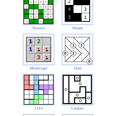
Norinori
Mosaik
Minestryger
Slant
LITS
Galakser