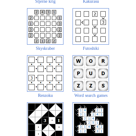
Stjerne krig
Kakurasu
Skyskraber
Futoshiki
Renzoku
Word search games