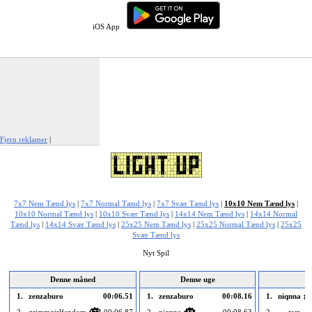
iOS App
Fjern reklamer
|
Rapportér denne annonce
7x7 Nem Tænd lys
|
7x7 Normal Tænd lys
|
7x7 Svær Tænd lys
|
10x10 Nem Tænd lys
|
10x10 Normal Tænd lys
|
10x10 Svær Tænd lys
|
14x14 Nem Tænd lys
|
14x14 Normal
Tænd lys
|
14x14 Svær Tænd lys
|
25x25 Nem Tænd lys
|
25x25 Normal Tænd lys
|
25x25
Svær Tænd lys
Nyt Spil
Denne måned
Denne uge
I
1.
zenzaburo
00:06.51
1.
zenzaburo
00:08.16
1.
niqnna
1