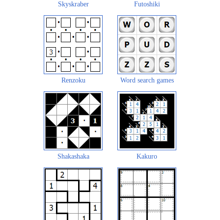
Skyskraber
Futoshiki
Renzoku
Word search games
Shakashaka
Kakuro