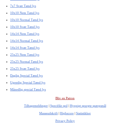
7x7 Svær Tænd lys
10x10 Nem Tænd lys
10x10 Normal Tænd lys
10x10 Svær Tænd lys
14x14 Nem Tænd lys
14x14 Normal Tænd lys
14x14 Svær Tænd lys
25x25 Nem Tænd lys
25x25 Normal Tænd lys
25x25 Svær Tænd lys
Daglig Special Tænd lys
Ugentlig Special Tænd lys
Månedlig special Tænd lys
Bliv en Patron
Tilbagemeldinger
|
Specifikt spil
|
Hyppigt spurgte spørgsmål
Masseudskrift
|
Highscore
|
Statistikker
Privacy Policy