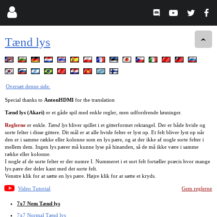
Tænd lys
Oversæt denne side.
Special thanks to
AntonHDMI
for the translation
Tænd lys (Akari)
er et gåde spil med enkle regler, men udfordrende løsninger.
Reglerne
er enkle.
Tænd lys
bliver spillet i et gitterformet rektangel. Der er både hvide og
sorte felter i disse gittere. Dit mål er at alle hvide felter er lyst op. Et felt bliver lyst op når
den er i samme række eller kolonne som en lys pære, og at der ikke af nogle sorte felter i
mellem dem. Ingen lys pærer må kunne lyse på hinanden, så de må ikke være i samme
række eller kolonne.
I nogle af de sorte felter er der numre I. Nummeret i et sort felt fortæller præcis hvor mange
lys pære der deler kant med det sorte felt.
Venstre klik for at sætte en lys pære. Højre klik for at sætte et kryds.
Video Tutorial
Gem reglerne
7x7 Nem Tænd lys
7x7 Normal Tænd lys