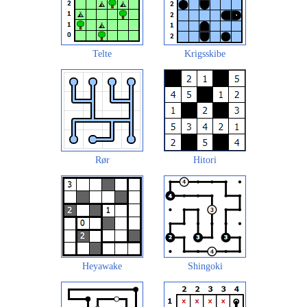
Telte
Krigsskibe
Rør
Hitori
Heyawake
Shingoki