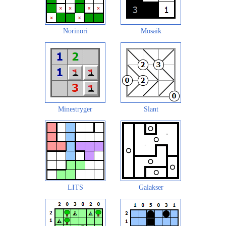
Norinori
Mosaik
Minestryger
Slant
LITS
Galakser