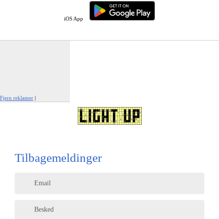
iOS App
Fjern reklamer
|
Rapportér denne annonce
Tilbagemeldinger
Email
Besked