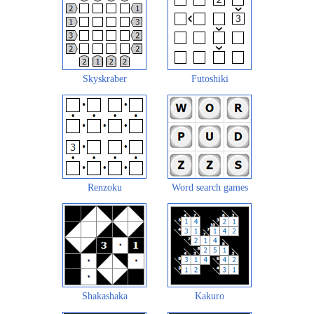
Skyskraber
Futoshiki
Renzoku
Word search games
Shakashaka
Kakuro