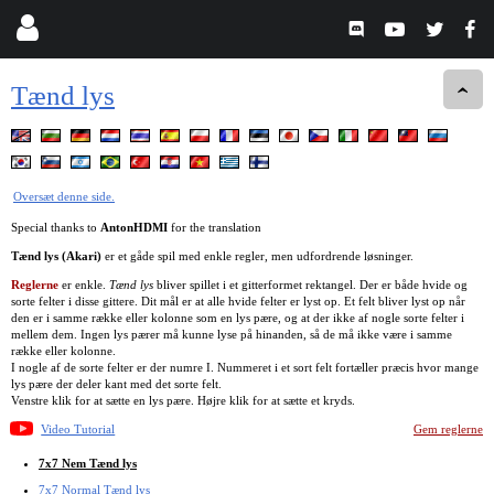
Tænd lys
Oversæt denne side.
Special thanks to
AntonHDMI
for the translation
Tænd lys (Akari)
er et gåde spil med enkle regler, men udfordrende løsninger.
Reglerne
er enkle.
Tænd lys
bliver spillet i et gitterformet rektangel. Der er både hvide og
sorte felter i disse gittere. Dit mål er at alle hvide felter er lyst op. Et felt bliver lyst op når
den er i samme række eller kolonne som en lys pære, og at der ikke af nogle sorte felter i
mellem dem. Ingen lys pærer må kunne lyse på hinanden, så de må ikke være i samme
række eller kolonne.
I nogle af de sorte felter er der numre I. Nummeret i et sort felt fortæller præcis hvor mange
lys pære der deler kant med det sorte felt.
Venstre klik for at sætte en lys pære. Højre klik for at sætte et kryds.
Video Tutorial
Gem reglerne
7x7 Nem Tænd lys
7x7 Normal Tænd lys