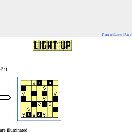
Fjern reklamer
|
Rappo
? :)
are illuminated.