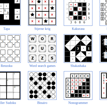
Tapa
Stjerne krig
Kakurasu
Renzoku
Word search games
Shakashaka
ller Sudoku
Binairo
Nonogrammer