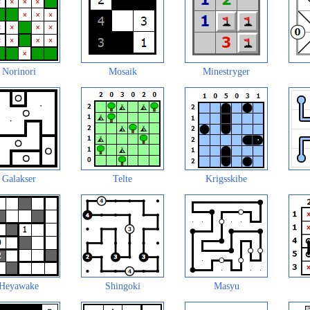
Norinori
Mosaik
Minestryger
Galakser
Telte
Krigsskibe
Heyawake
Shingoki
Masyu