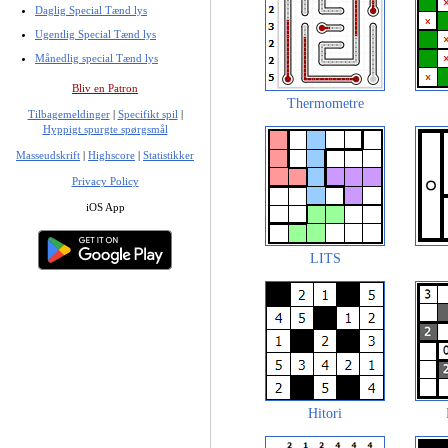
Daglig Special Tænd lys
Ugentlig Special Tænd lys
Månedlig special Tænd lys
Bliv en Patron
Thermometre
Tilbagemeldinger
|
Specifikt spil
|
Hyppigt spurgte spørgsmål
Masseudskrift
|
Highscore
|
Statistikker
Privacy Policy
iOS App
LITS
Hitori