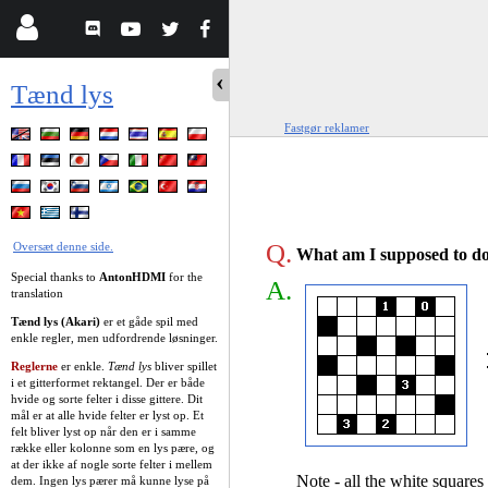
Tænd lys
Fastgør reklamer
Q.
Oversæt denne side.
What am I supposed to do
Special thanks to
AntonHDMI
for the
A.
translation
Tænd lys (Akari)
er et gåde spil med
enkle regler, men udfordrende løsninger.
Reglerne
er enkle.
Tænd lys
bliver spillet
i et gitterformet rektangel. Der er både
hvide og sorte felter i disse gittere. Dit
mål er at alle hvide felter er lyst op. Et
felt bliver lyst op når den er i samme
række eller kolonne som en lys pære, og
at der ikke af nogle sorte felter i mellem
Note - all the white squares 
dem. Ingen lys pærer må kunne lyse på