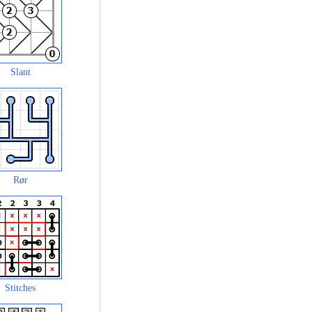
Slant
Rør
Stitches