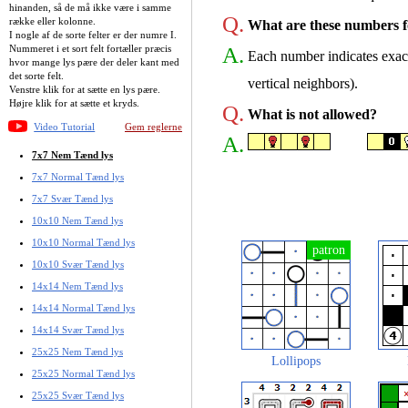
hinanden, så de må ikke være i samme
Q.
række eller kolonne.
What are these numbers f
I nogle af de sorte felter er der numre I.
A.
Nummeret i et sort felt fortæller præcis
Each number indicates exact
hvor mange lys pære der deler kant med
det sorte felt.
vertical neighbors).
Venstre klik for at sætte en lys pære.
Højre klik for at sætte et kryds.
Q.
What is not allowed?
Video Tutorial
Gem reglerne
A.
7x7 Nem Tænd lys
7x7 Normal Tænd lys
7x7 Svær Tænd lys
10x10 Nem Tænd lys
10x10 Normal Tænd lys
10x10 Svær Tænd lys
14x14 Nem Tænd lys
14x14 Normal Tænd lys
14x14 Svær Tænd lys
25x25 Nem Tænd lys
Lollipops
25x25 Normal Tænd lys
25x25 Svær Tænd lys