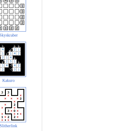
Skyskraber
Kakuro
Slitherlink