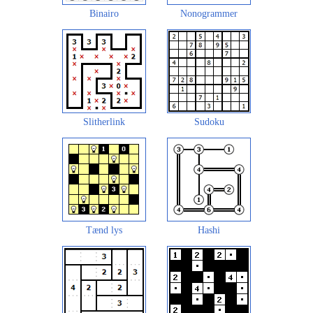
Binairo
Nonogrammer
Slitherlink
Sudoku
Tænd lys
Hashi