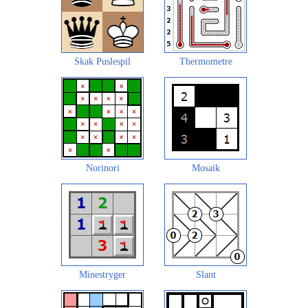
Skak Puslespil
Thermometre
Norinori
Mosaik
Minestryger
Slant