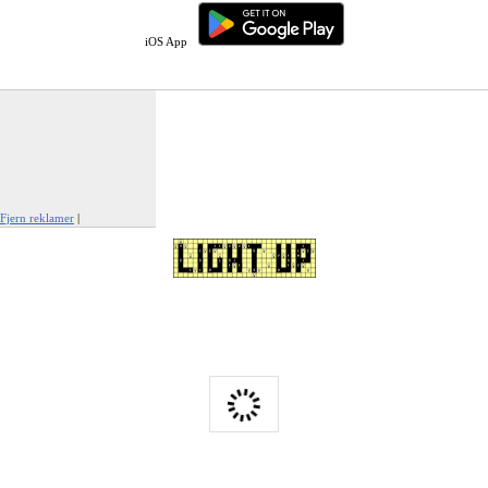
iOS App
Fjern reklamer
|
Rapportér denne annonce