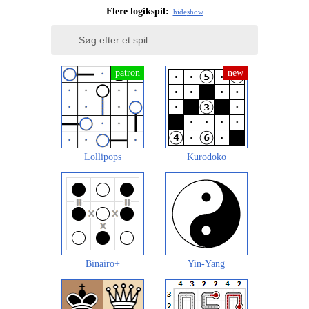
Flere logikspil:
hide
show
Lollipops
Kurodoko
Binairo+
Yin-Yang