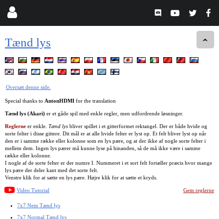
Tænd lys
Oversæt denne side.
Special thanks to
AntonHDMI
for the translation
Tænd lys (Akari)
er et gåde spil med enkle regler, men udfordrende løsninger.
Reglerne
er enkle.
Tænd lys
bliver spillet i et gitterformet rektangel. Der er både hvide og
sorte felter i disse gittere. Dit mål er at alle hvide felter er lyst op. Et felt bliver lyst op når
den er i samme række eller kolonne som en lys pære, og at der ikke af nogle sorte felter i
mellem dem. Ingen lys pærer må kunne lyse på hinanden, så de må ikke være i samme
række eller kolonne.
I nogle af de sorte felter er der numre I. Nummeret i et sort felt fortæller præcis hvor mange
lys pære der deler kant med det sorte felt.
Venstre klik for at sætte en lys pære. Højre klik for at sætte et kryds.
Video Tutorial
Gem reglerne
7x7 Nem Tænd lys
7x7 Normal Tænd lys