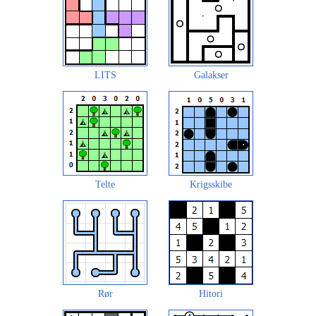
LITS
Galakser
Telte
Krigsskibe
Rør
Hitori