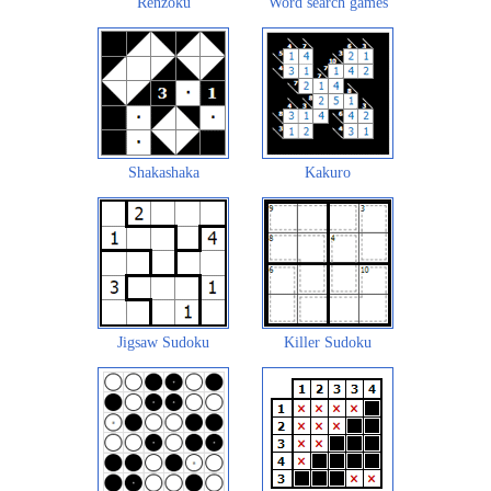
Renzoku
Word search games
Shakashaka
Kakuro
Jigsaw Sudoku
Killer Sudoku