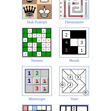
Skak Puslespil
Thermometre
Norinori
Mosaik
Minestryger
Slant