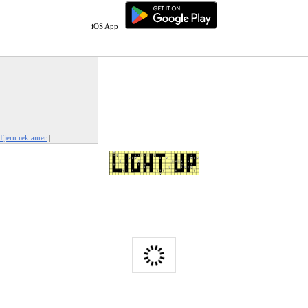
iOS App
Fjern reklamer
|
Rapportér denne annonce