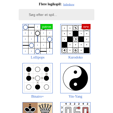
Flere logikspil:
hide
show
Lollipops
Kurodoko
Binairo+
Yin-Yang