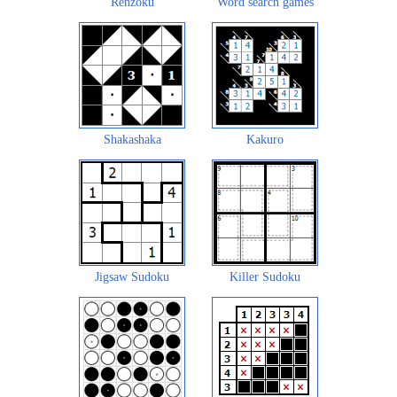
Renzoku
Word search games
Shakashaka
Kakuro
Jigsaw Sudoku
Killer Sudoku