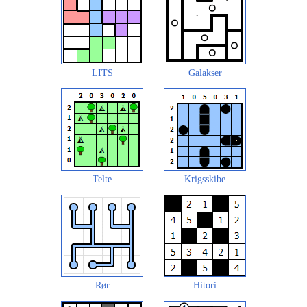
LITS
Galakser
Telte
Krigsskibe
Rør
Hitori