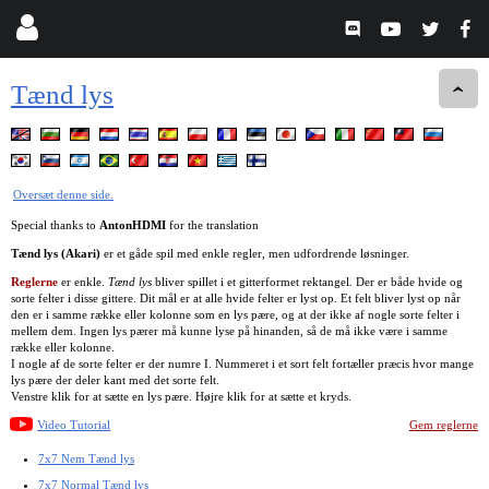
Tænd lys
Oversæt denne side.
Special thanks to
AntonHDMI
for the translation
Tænd lys (Akari)
er et gåde spil med enkle regler, men udfordrende løsninger.
Reglerne
er enkle.
Tænd lys
bliver spillet i et gitterformet rektangel. Der er både hvide og
sorte felter i disse gittere. Dit mål er at alle hvide felter er lyst op. Et felt bliver lyst op når
den er i samme række eller kolonne som en lys pære, og at der ikke af nogle sorte felter i
mellem dem. Ingen lys pærer må kunne lyse på hinanden, så de må ikke være i samme
række eller kolonne.
I nogle af de sorte felter er der numre I. Nummeret i et sort felt fortæller præcis hvor mange
lys pære der deler kant med det sorte felt.
Venstre klik for at sætte en lys pære. Højre klik for at sætte et kryds.
Video Tutorial
Gem reglerne
7x7 Nem Tænd lys
7x7 Normal Tænd lys