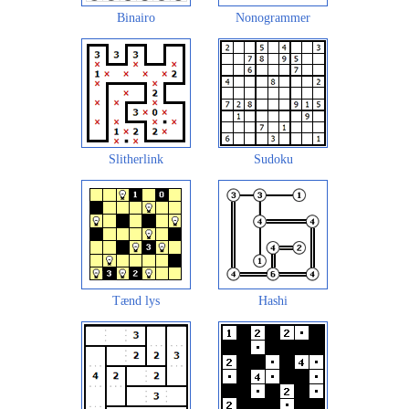
Binairo
Nonogrammer
Slitherlink
Sudoku
Tænd lys
Hashi