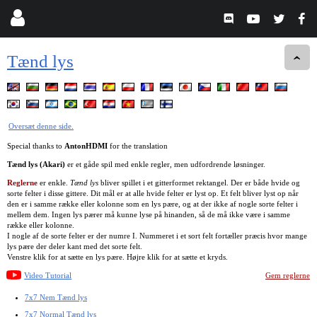
Tænd lys
Oversæt denne side.
Special thanks to
AntonHDMI
for the translation
Tænd lys (Akari)
er et gåde spil med enkle regler, men udfordrende løsninger.
Reglerne
er enkle.
Tænd lys
bliver spillet i et gitterformet rektangel. Der er både hvide og
sorte felter i disse gittere. Dit mål er at alle hvide felter er lyst op. Et felt bliver lyst op når
den er i samme række eller kolonne som en lys pære, og at der ikke af nogle sorte felter i
mellem dem. Ingen lys pærer må kunne lyse på hinanden, så de må ikke være i samme
række eller kolonne.
I nogle af de sorte felter er der numre I. Nummeret i et sort felt fortæller præcis hvor mange
lys pære der deler kant med det sorte felt.
Venstre klik for at sætte en lys pære. Højre klik for at sætte et kryds.
Video Tutorial
Gem reglerne
7x7 Nem Tænd lys
7x7 Normal Tænd lys