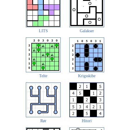
LITS
Galakser
Telte
Krigsskibe
Rør
Hitori