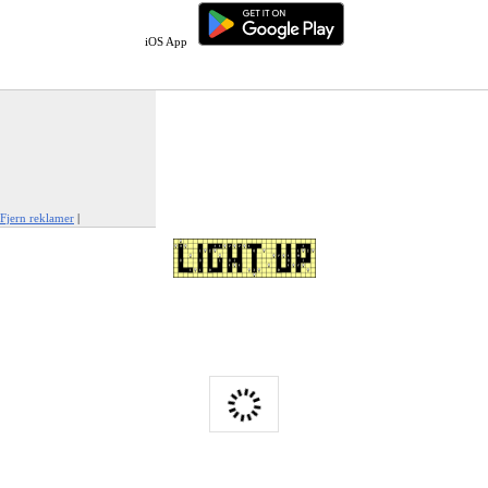
iOS App
Fjern reklamer
|
Rapportér denne annonce