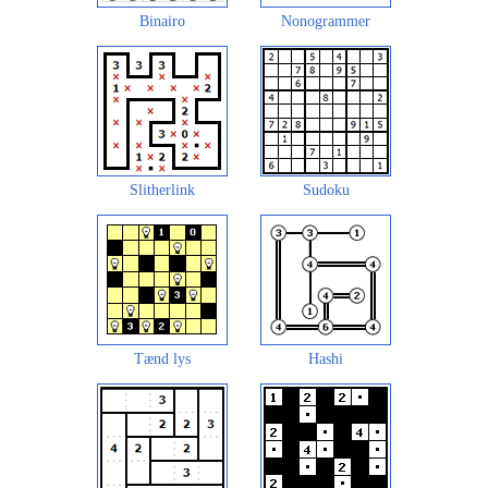
Binairo
Nonogrammer
Slitherlink
Sudoku
Tænd lys
Hashi