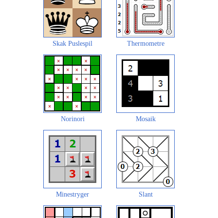
Skak Puslespil
Thermometre
Norinori
Mosaik
Minestryger
Slant