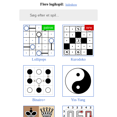
Flere logikspil:
hide
show
Lollipops
Kurodoko
Binairo+
Yin-Yang