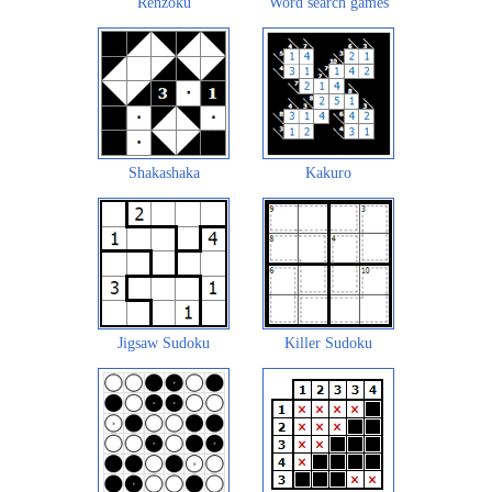
Renzoku
Word search games
Shakashaka
Kakuro
Jigsaw Sudoku
Killer Sudoku